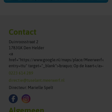
Contact
Duinroosstraat 2
1783GK Den Helder
<a
href="https://www.google.nl/maps/place/Meerwerf+%7
entry=ttu" target="_blank">&raquo; Op de kaart</a><br>
0223 614 289
directie@tuselant.meerwerf.nl
Directeur: Marielle Spelt
Algemeen