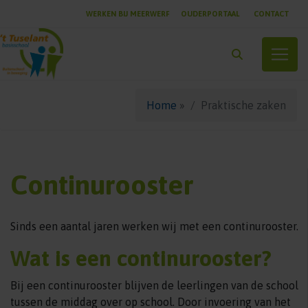
WERKEN BIJ MEERWERF
OUDERPORTAAL
CONTACT
Toggle
Home
»
Praktische zaken
Continurooster
Sinds een aantal jaren werken wij met een continurooster.
Wat is een continurooster?
Bij een continurooster blijven de leerlingen van de school
tussen de middag over op school. Door invoering van het