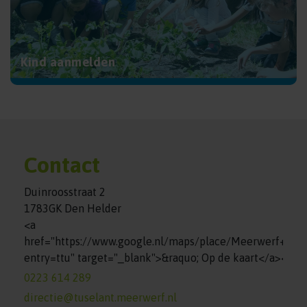
Kind aanmelden
Contact
Duinroosstraat 2
1783GK Den Helder
<a
href="https://www.google.nl/maps/place/Meerwerf+%7
entry=ttu" target="_blank">&raquo; Op de kaart</a><br>
0223 614 289
directie@tuselant.meerwerf.nl