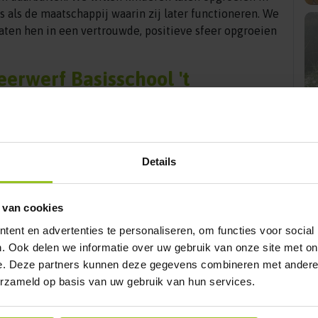
s als de maatschappij waarin zij later functioneren. We
laten hen in een vertrouwde, positieve sfeer opgroeien
erwerf Basisschool 't
t Jeelo kwaliteiten zien. Wij kunnen u dan meer
ven aan ons buitenonderwijs maar ook hoe wij inhoud
Details
o kunt u de sfeer proeven die onze school uniek
 van cookies
ent en advertenties te personaliseren, om functies voor social
. Ook delen we informatie over uw gebruik van onze site met on
e. Deze partners kunnen deze gegevens combineren met andere i
erzameld op basis van uw gebruik van hun services.