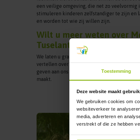
een veilige omgeving, die net zo veelvormig i
stimuleren kinderen zelfstandiger te zijn en 
en worden tot wie zij willen zijn.
Wilt u meer weten over Me
Tuselant?
We laten u graag onze mooie buitenschool me
vertellen over hoe wij onder andere vorm ge
Toestemming
geven aan ons wereldverkennend onderwijs. Z
maakt.
Deze website maakt gebruik
We gebruiken cookies om cont
websiteverkeer te analyseren
media, adverteren en analys
verstrekt of die ze hebben v