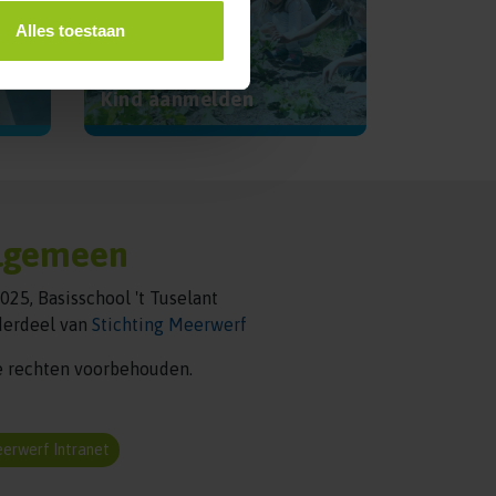
Alles toestaan
Kind aanmelden
lgemeen
025, Basisschool 't Tuselant
erdeel van
Stichting Meerwerf
e rechten voorbehouden.
9999,4.7314981,17z/data=!3m1!4b1!4m6!3m5!1s0x47cf47f3de
erwerf Intranet