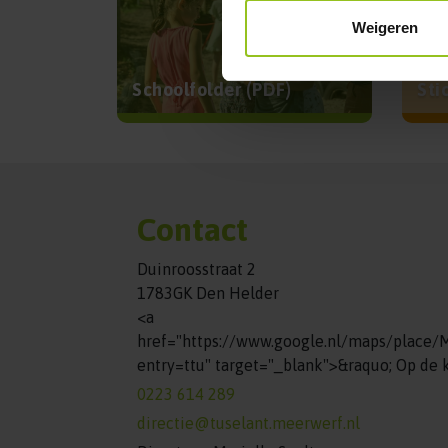
Weigeren
Schoolfolder (PDF)
Sti
Contact
Duinroosstraat 2
1783GK Den Helder
<a
href="https://www.google.nl/maps/plac
entry=ttu" target="_blank">&raquo; Op de
0223 614 289
directie@tuselant.meerwerf.nl