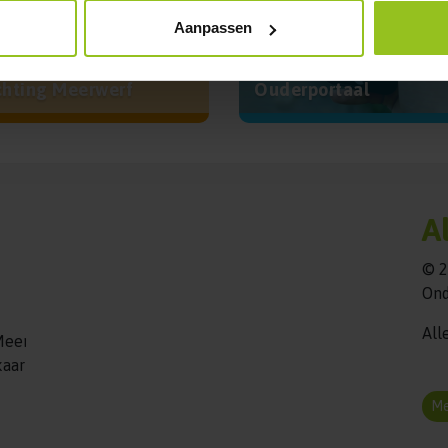
Aanpassen
chting Meerwerf
Ouderportaal
A
© 2
Ond
All
e/Meerwerf+%7C+Openbare+Basisschool+'t+Tuselant/@52.944
 kaart</a><br><br>
Me