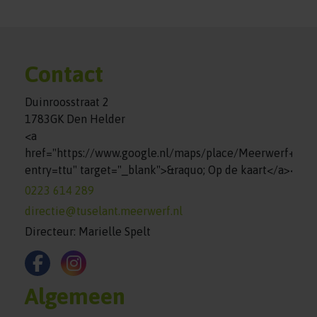
Contact
Duinroosstraat 2
1783GK Den Helder
<a
href="https://www.google.nl/maps/place/Meerwerf+%7
entry=ttu" target="_blank">&raquo; Op de kaart</a><br>
0223 614 289
directie@tuselant.meerwerf.nl
Directeur: Marielle Spelt
Algemeen