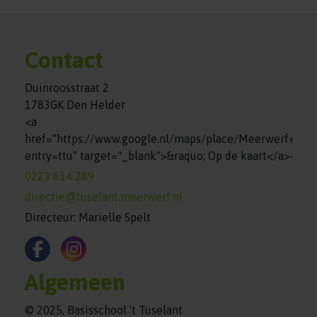
Contact
Duinroosstraat 2
1783GK Den Helder
<a
href="https://www.google.nl/maps/place/Meerwerf+%7
entry=ttu" target="_blank">&raquo; Op de kaart</a><br>
0223 614 289
directie@tuselant.meerwerf.nl
Directeur: Marielle Spelt
Algemeen
© 2025, Basisschool 't Tuselant